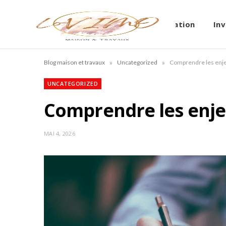
Immobilier
Location
In
»
»
Blog maison et travaux
Uncategorized
Comprendre les enjeu
UNCATEGORIZED
Comprendre les enjeu
MAI 4, 2026