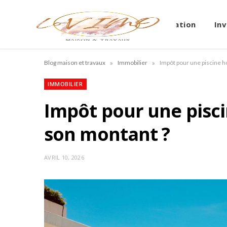
Immobilier
Location
In
»
»
Blog maison et travaux
Immobilier
Impôt pour une piscine h
IMMOBILIER
Impôt pour une piscin
son montant ?
AVRIL 10, 2026